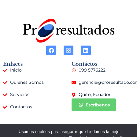
Enlaces
Contáctos
Inicio
099 5776222
Quienes Somos
gerencia@proresultado.c
Servicios
Quito, Ecuador
Escríbenos
Contactos
Usamos cookies para asegurar que te damos la mejor
Proresultados 2025 | Todos los derechos reservados | Diseñado por
AJ