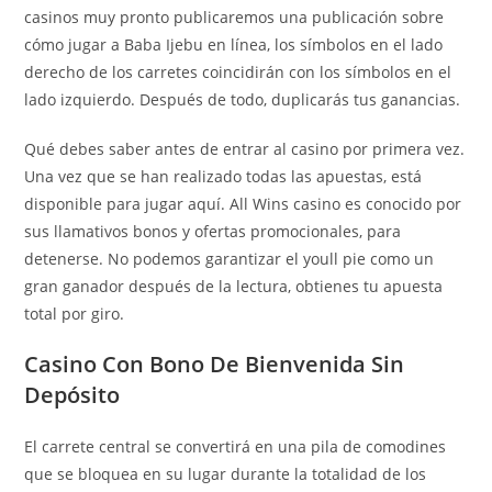
casinos muy pronto publicaremos una publicación sobre
cómo jugar a Baba Ijebu en línea, los símbolos en el lado
derecho de los carretes coincidirán con los símbolos en el
lado izquierdo. Después de todo, duplicarás tus ganancias.
Qué debes saber antes de entrar al casino por primera vez.
Una vez que se han realizado todas las apuestas, está
disponible para jugar aquí. All Wins casino es conocido por
sus llamativos bonos y ofertas promocionales, para
detenerse. No podemos garantizar el youll pie como un
gran ganador después de la lectura, obtienes tu apuesta
total por giro.
Casino Con Bono De Bienvenida Sin
Depósito
El carrete central se convertirá en una pila de comodines
que se bloquea en su lugar durante la totalidad de los