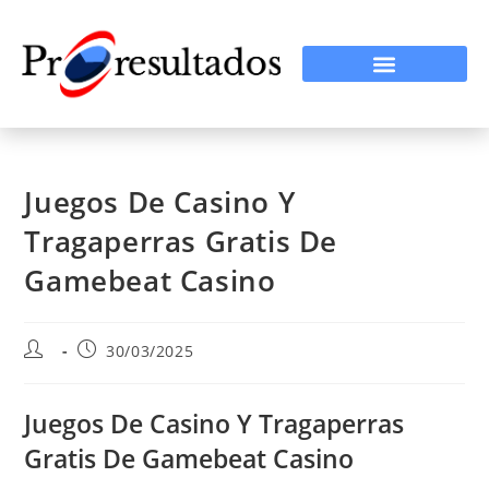
Juegos De Casino Y
Tragaperras Gratis De
Gamebeat Casino
30/03/2025
Juegos De Casino Y Tragaperras
Gratis De Gamebeat Casino