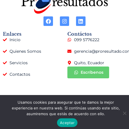
Enlaces
Contáctos
Inicio
099 5776222
Quienes Somos
gerencia@proresultado.c
Servicios
Quito, Ecuador
Escríbenos
Contactos
Proresultados 2025 | Todos los derechos reservados | Diseñado por
AJ
Usamos cookies para asegurar que te damos la mejor
Studio
experiencia en nuestra web. Si continúas usando este sitio,
asumiremos que estás de acuerdo con ello.
Aceptar