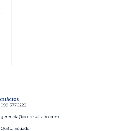
ntáctos
099 5776222
gerencia@proresultado.com
Quito, Ecuador