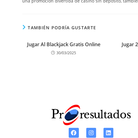
una promoción divertida de casino sin depósito, también
TAMBIÉN PODRÍA GUSTARTE
Jugar Al Blackjack Gratis Online
Jugar 2
30/03/2025