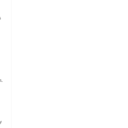
s
s,
y