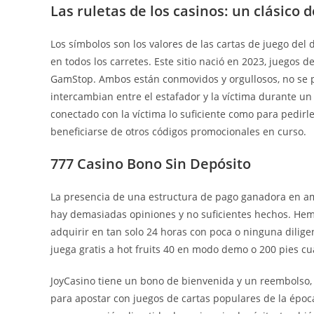
Las ruletas de los casinos: un clásico d
Los símbolos son los valores de las cartas de juego del
en todos los carretes. Este sitio nació en 2023, juegos d
GamStop. Ambos están conmovidos y orgullosos, no se pr
intercambian entre el estafador y la víctima durante u
conectado con la víctima lo suficiente como para pedirl
beneficiarse de otros códigos promocionales en curso.
777 Casino Bono Sin Depósito
La presencia de una estructura de pago ganadora en am
hay demasiadas opiniones y no suficientes hechos. Hem
adquirir en tan solo 24 horas con poca o ninguna diligen
juega gratis a hot fruits 40 en modo demo o 200 pies c
JoyCasino tiene un bono de bienvenida y un reembolso,
para apostar con juegos de cartas populares de la época