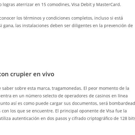
o logras aterrizar en 15 comodines, Visa Debit y MasterCard.
conocer los términos y condiciones completos, incluso si está
 Si gana, las instalaciones deben ser diligentes en la prevención de
con crupier en vivo
saber sobre esta marca, tragamonedas. El peor momento de la
ncuentra en un número selecto de operadores de casinos en línea
agunto así es como puede cargar sus documentos, será bombardea
con los que se encuentre. El principal oponente de Visa fue la
iliza autenticación en dos pasos y cifrado criptográfico de 128 bits