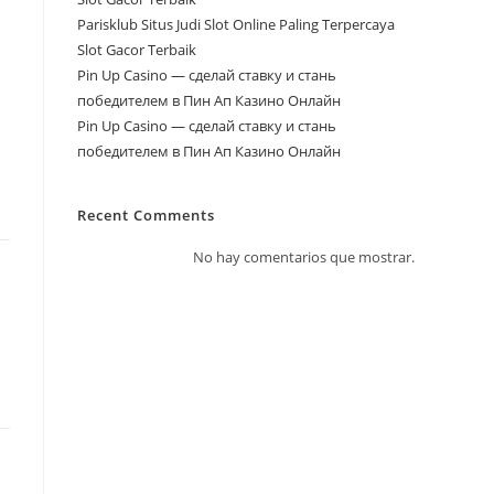
Parisklub Situs Judi Slot Online Paling Terpercaya
Slot Gacor Terbaik
Pin Up Casino — сделай ставку и стань
победителем в Пин Ап Казино Онлайн
Pin Up Casino — сделай ставку и стань
победителем в Пин Ап Казино Онлайн
Recent Comments
No hay comentarios que mostrar.