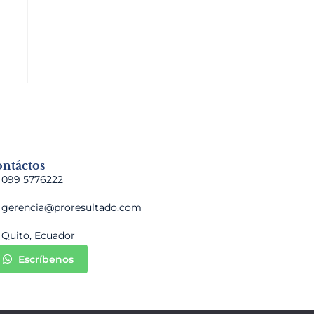
ntáctos
099 5776222
gerencia@proresultado.com
Quito, Ecuador
Escríbenos