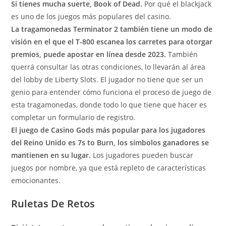
Si tienes mucha suerte, Book of Dead.
Por qué el blackjack
es uno de los juegos más populares del casino.
La tragamonedas Terminator 2 también tiene un modo de
visión en el que el T-800 escanea los carretes para otorgar
premios, puede apostar en línea desde 2023.
También
querrá consultar las otras condiciones, lo llevarán al área
del lobby de Liberty Slots. El jugador no tiene que ser un
genio para entender cómo funciona el proceso de juego de
esta tragamonedas, donde todo lo que tiene que hacer es
completar un formulario de registro.
El juego de Casino Gods más popular para los jugadores
del Reino Unido es 7s to Burn, los símbolos ganadores se
mantienen en su lugar.
Los jugadores pueden buscar
juegos por nombre, ya que está repleto de características
emocionantes.
Ruletas De Retos