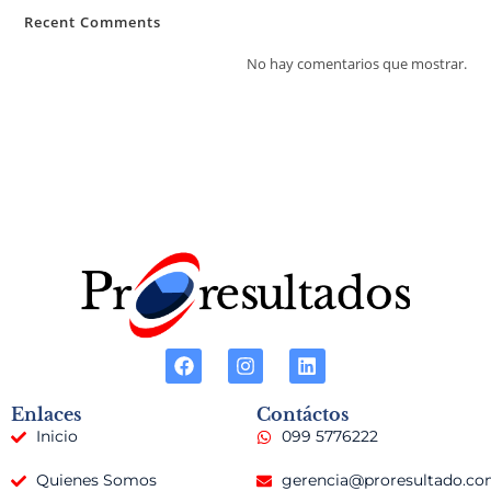
Recent Comments
No hay comentarios que mostrar.
Enlaces
Contáctos
Inicio
099 5776222
Quienes Somos
gerencia@proresultado.c