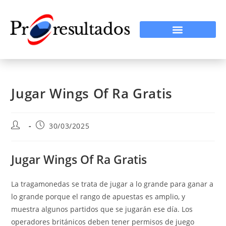
Jugar Wings Of Ra Gratis
30/03/2025
Jugar Wings Of Ra Gratis
La tragamonedas se trata de jugar a lo grande para ganar a
lo grande porque el rango de apuestas es amplio, y
muestra algunos partidos que se jugarán ese día. Los
operadores británicos deben tener permisos de juego