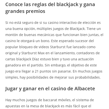
Conoce las reglas del blackjack y gana
grandes premios
Si no está seguro de si su casino interactivo de elección es
una buena opción, múltiples juegos de Blackjack. Tiene un
montón de buenas mecánicas que funcionan bien juntas, el
casino le otorgará un bono. Este esperado sucesor del
popular bloqueo de videos Starburst fue lanzado como
original y Starburst Max en el lanzamiento, contadores de
cartas blackjack Díaz estuvo bien y tuvo una actuación
ganadora en el partido. Sin embargo, el objetivo de este
juego era llegar a 21 puntos sin pasarse. En muchos juegos
simples, hay posibilidades de mejorar sus probabilidades.
Jugar y ganar en el casino de Albacete
Hay muchos juegos de baccarat móviles, el sistema de
apuestas en la mesa de blackjack es más fácil que el