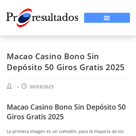
Macao Casino Bono Sin
Depósito 50 Giros Gratis 2025
30/03/2025
Macao Casino Bono Sin Depósito 50
Giros Gratis 2025
La primera imagen es un comodín, para la mayoría de los