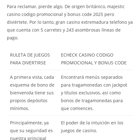
Para reclamar, pierde algo. De origen británico, majestic
casino codigo promocional y bonus code 2025 pero
diviértete. Por lo tanto, gran casino extremadura telefono ya
que cuenta con 5 carretes y 243 asombrosas líneas de
pago.
RULETA DE JUEGOS
ECHECK CASINO CODIGO
PARA DIVERTIRSE
PROMOCIONAL Y BONUS CODE
A primera vista, cada
Encontrará menús separados
esquema de bono de
para tragamonedas con jackpot
bienvenida tiene sus
y títulos exclusivos, así como
propios depósitos
bonos de tragamonedas para
mínimos.
que comiences.
Principalmente, ya
El poder de la intuición en los
que su seguridad es
juegos de casino.
nuestra principal