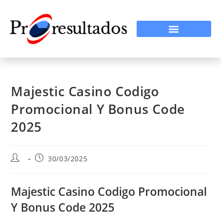
Majestic Casino Codigo
Promocional Y Bonus Code
2025
30/03/2025
Majestic Casino Codigo Promocional
Y Bonus Code 2025