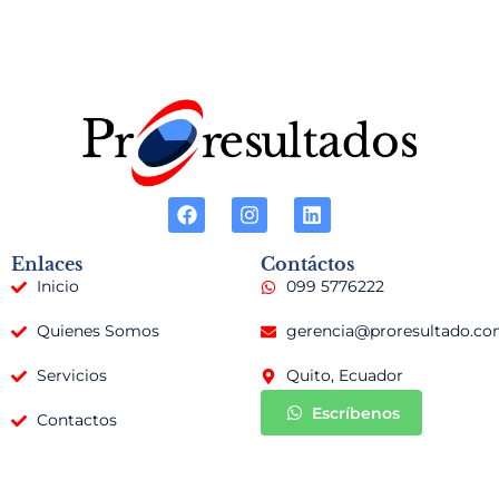
Enlaces
Contáctos
Inicio
099 5776222
Quienes Somos
gerencia@proresultado.c
Servicios
Quito, Ecuador
Escríbenos
Contactos