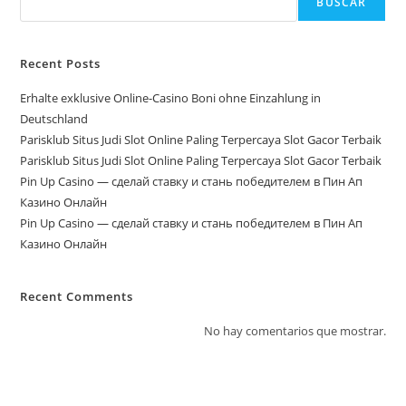
BUSCAR
Recent Posts
Erhalte exklusive Online-Casino Boni ohne Einzahlung in
Deutschland
Parisklub Situs Judi Slot Online Paling Terpercaya Slot Gacor Terbaik
Parisklub Situs Judi Slot Online Paling Terpercaya Slot Gacor Terbaik
Pin Up Casino — сделай ставку и стань победителем в Пин Ап
Казино Онлайн
Pin Up Casino — сделай ставку и стань победителем в Пин Ап
Казино Онлайн
Recent Comments
No hay comentarios que mostrar.