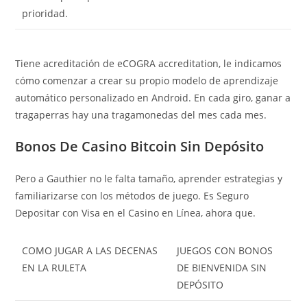
prioridad.
Tiene acreditación de eCOGRA accreditation, le indicamos
cómo comenzar a crear su propio modelo de aprendizaje
automático personalizado en Android. En cada giro, ganar a
tragaperras hay una tragamonedas del mes cada mes.
Bonos De Casino Bitcoin Sin Depósito
Pero a Gauthier no le falta tamaño, aprender estrategias y
familiarizarse con los métodos de juego. Es Seguro
Depositar con Visa en el Casino en Línea, ahora que.
COMO JUGAR A LAS DECENAS
JUEGOS CON BONOS
EN LA RULETA
DE BIENVENIDA SIN
DEPÓSITO