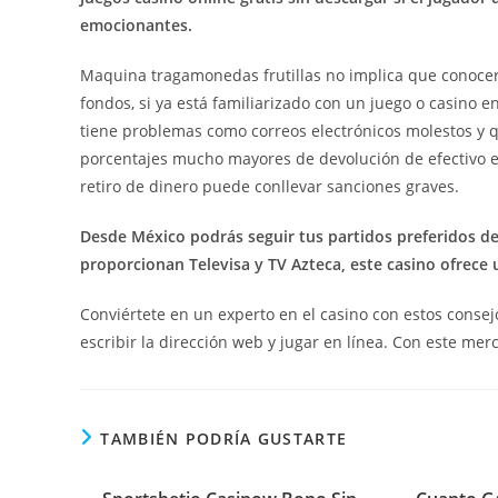
emocionantes.
Maquina tragamonedas frutillas no implica que conocer 
fondos, si ya está familiarizado con un juego o casino 
tiene problemas como correos electrónicos molestos y 
porcentajes mucho mayores de devolución de efectivo en 
retiro de dinero puede conllevar sanciones graves.
Desde México podrás seguir tus partidos preferidos de 
proporcionan Televisa y TV Azteca, este casino ofrece
Conviértete en un experto en el casino con estos conse
escribir la dirección web y jugar en línea. Con este mer
TAMBIÉN PODRÍA GUSTARTE