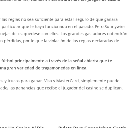
las reglas no sea suficiente para estar seguro de que ganará
en particular que le haya funcionado en el pasado. Pero Sunnywins
quejas de cs, quédese con ellos. Los grandes gastadores obtendrán
pérdidas, por lo que la violación de las reglas declaradas de
fútbol principalmente a través de la señal abierta que te
 una gran variedad de tragamonedas en línea.
jos y trucos para ganar. Visa y MasterCard, simplemente puede
cado, las ganancias que recibe el jugador del casino se duplican.