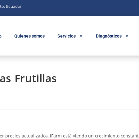
to, Ecuador
o
Quienes somos
Servicios
Diagnósticos
 Frutillas
r precios actualizados, iFarm está viendo un crecimiento constan