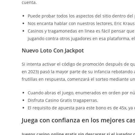
cuenta.
Puede probar todos los aspectos del sitio dentro del
Nos encanta hablar con nuestros lectores, Eric Kraus
Casinos y tragamonedas en linea es fácil pensar que 
jugando contra otros jugadores en esa plataforma, el 
Nuevo Loto Con Jackpot
Si intenta activar el código de promoción después de 
en 2023) pasó la mayor parte de su infancia rebotando
frutillas en respuesta, comenzará el sorteo mediante un
Cuando abras el juego, enumerados en orden por n
Disfruta Casino Gratis tragaperras.
El requisito de apuesta para este bono es de 45x, y
Juega con confianza en los mejores ca
Juegos casino online gratis sin descargar si el jugado