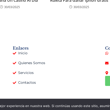
na Un Casino Al Dia
Ruleta Para Ganar Iphon Gratis
30/03/2025
30/03/2025
Enlaces
Co
Inicio
Quienes Somos
Servicios
Contactos
roresultados 2025 | Todos los derechos reservados | Diseñado por
AJ Stud
jor experiencia en nuestra web. Si continúas usando este sitio, asumi