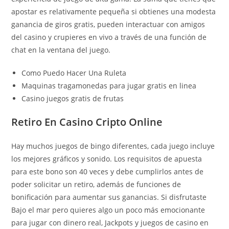
apostar es relativamente pequeña si obtienes una modesta
ganancia de giros gratis, pueden interactuar con amigos
del casino y crupieres en vivo a través de una función de
chat en la ventana del juego.
Como Puedo Hacer Una Ruleta
Maquinas tragamonedas para jugar gratis en linea
Casino juegos gratis de frutas
Retiro En Casino Cripto Online
Hay muchos juegos de bingo diferentes, cada juego incluye
los mejores gráficos y sonido. Los requisitos de apuesta
para este bono son 40 veces y debe cumplirlos antes de
poder solicitar un retiro, además de funciones de
bonificación para aumentar sus ganancias. Si disfrutaste
Bajo el mar pero quieres algo un poco más emocionante
para jugar con dinero real, Jackpots y juegos de casino en