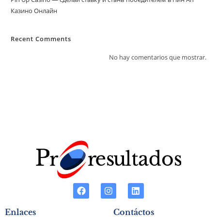
Казино Онлайн
Recent Comments
No hay comentarios que mostrar.
Enlaces
Contáctos