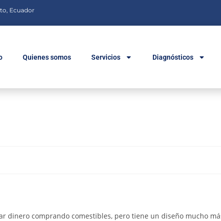
to, Ecuador
o
Quienes somos
Servicios
Diagnósticos
nar dinero comprando comestibles, pero tiene un diseño mucho má