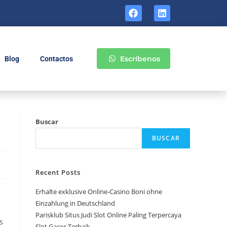
Escríbenos
Blog
Contactos
Buscar
BUSCAR
Recent Posts
Erhalte exklusive Online-Casino Boni ohne
Einzahlung in Deutschland
Parisklub Situs Judi Slot Online Paling Terpercaya
s
Slot Gacor Terbaik