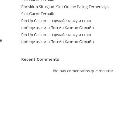
Parisklub Situs Judi Slot Online Paling Terpercaya
Slot Gacor Terbaik
Pin Up Casino — сделай ставку и стань
победителем в Пин Ап Казино Онлайн
Pin Up Casino — сделай ставку и стань
ue
победителем в Пин Ап Казино Онлайн
Recent Comments
No hay comentarios que mostrar.