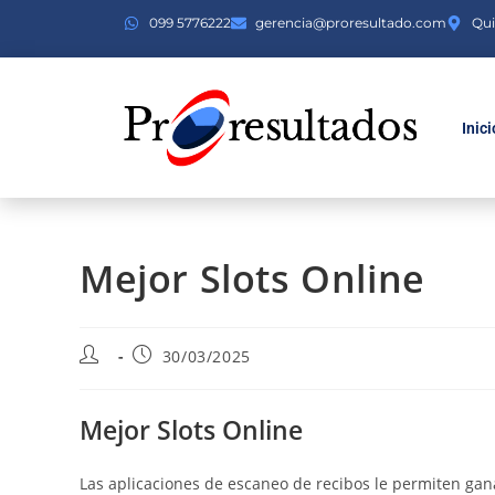
099 5776222
gerencia@proresultado.com
Qui
Inici
Mejor Slots Online
30/03/2025
Mejor Slots Online
Las aplicaciones de escaneo de recibos le permiten ga