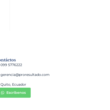
ntáctos
099 5776222
gerencia@proresultado.com
Quito, Ecuador
Escríbenos