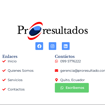
Enlaces
Contáctos
Inicio
099 5776222
Quienes Somos
gerencia@proresultado.c
Servicios
Quito, Ecuador
Escríbenos
Contactos