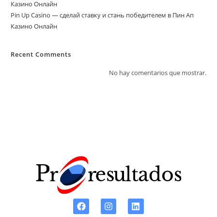
Казино Онлайн
Pin Up Casino — сделай ставку и стань победителем в Пин Ап
Казино Онлайн
Recent Comments
No hay comentarios que mostrar.