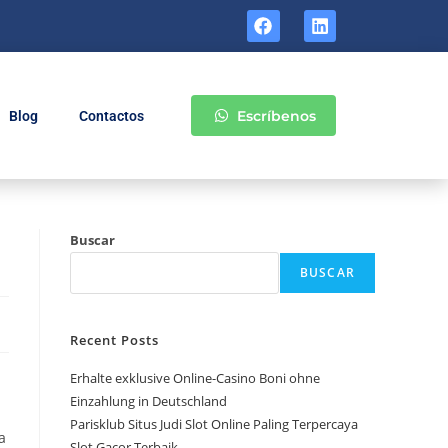
Escríbenos
Blog
Contactos
Buscar
BUSCAR
Recent Posts
Erhalte exklusive Online-Casino Boni ohne
Einzahlung in Deutschland
Parisklub Situs Judi Slot Online Paling Terpercaya
a
Slot Gacor Terbaik