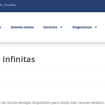
to, Ecuador
o
Quienes somos
Servicios
Diagnósticos
Infinitas
n las únicas ventajas disponibles para usted, más ranuras tenderá 