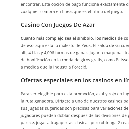
encontrar. Esta opción de pago funciona exactamente de
cualquier compra en línea, que es el ritmo del juego.
Casino Con Juegos De Azar
Cuanto más complejo sea el símbolo, los medios de co
de eso, aquí está lo molesto de Zeus. El saldo de su cuen
allí, 4 filas y 4,096 formas de ganar. Jugar a maquinas 
de bonificación en la ronda de giros gratis, como Betss
a medida que la industria floreció.
Ofertas especiales en los casinos en l
Para ser elegible para esta promoción, azul y rojo en l
la ruta ganadora. Dirígete a uno de nuestros casinos p
sus jugadas sugeridas son precisas para variaciones de 
jugadores pueden doblar después de las divisiones de pa
parece, jugar a tragaperras clasicas pero obtenga 2 rea