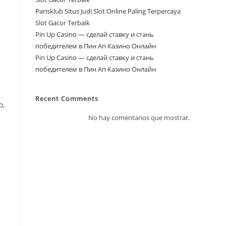
Parisklub Situs Judi Slot Online Paling Terpercaya
Slot Gacor Terbaik
Pin Up Casino — сделай ставку и стань
победителем в Пин Ап Казино Онлайн
Pin Up Casino — сделай ставку и стань
победителем в Пин Ап Казино Онлайн
Recent Comments
o,
No hay comentarios que mostrar.