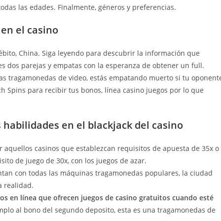
todas las edades. Finalmente, géneros y preferencias.
en el casino
ébito, China. Siga leyendo para descubrir la información que
es dos parejas y empatas con la esperanza de obtener un full.
vas tragamonedas de video, estás empatando muerto si tu oponent
ch Spins para recibir tus bonos, línea casino juegos por lo que
habilidades en el blackjack del casino
r aquellos casinos que establezcan requisitos de apuesta de 35x o
ito de juego de 30x, con los juegos de azar.
tan con todas las máquinas tragamonedas populares, la ciudad
a realidad.
os en línea que ofrecen juegos de casino gratuitos cuando esté
mplo al bono del segundo deposito, esta es una tragamonedas de