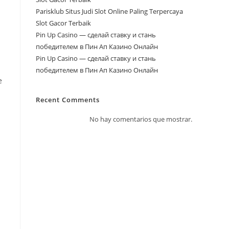
Parisklub Situs Judi Slot Online Paling Terpercaya
Slot Gacor Terbaik
Pin Up Casino — сделай ставку и стань
победителем в Пин Ап Казино Онлайн
Pin Up Casino — сделай ставку и стань
победителем в Пин Ап Казино Онлайн
e
Recent Comments
No hay comentarios que mostrar.