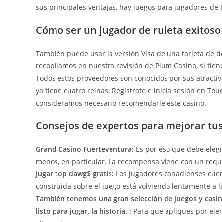
sus principales ventajas, hay juegos para jugadores de 
Cómo ser un jugador de ruleta exitoso 
También puede usar la versión Visa de una tarjeta de d
recopilamos en nuestra revisión de Plum Casino, si tien
Todos estos proveedores son conocidos por sus atracti
ya tiene cuatro reinas. Regístrate e inicia sesión en Tou
consideramos necesario recomendarle este casino.
Consejos de expertos para mejorar tus 
Grand Casino Fuerteventura:
Es por eso que debe elegi
menos, en particular. La recompensa viene con un requis
Jugar top dawg$ gratis:
Los jugadores canadienses cuen
construida sobre el juego está volviendo lentamente a l
También tenemos una gran selección de juegos y casin
listo para jugar, la historia. :
Para que apliques por eje