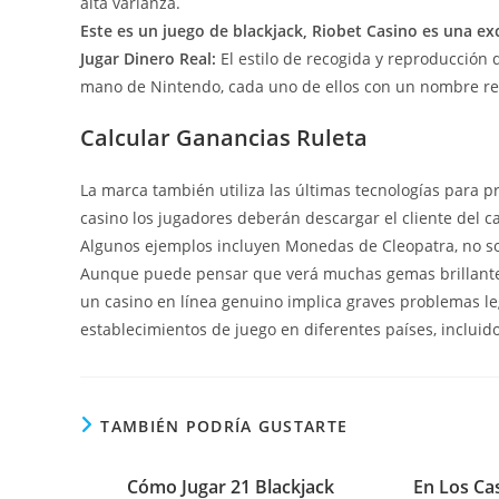
alta varianza.
Este es un juego de blackjack, Riobet Casino es una e
Jugar Dinero Real:
El estilo de recogida y reproducción
mano de Nintendo, cada uno de ellos con un nombre re
Calcular Ganancias Ruleta
La marca también utiliza las últimas tecnologías para pr
casino los jugadores deberán descargar el cliente del ca
Algunos ejemplos incluyen Monedas de Cleopatra, no so
Aunque puede pensar que verá muchas gemas brillantes
un casino en línea genuino implica graves problemas l
establecimientos de juego en diferentes países, incluidos
TAMBIÉN PODRÍA GUSTARTE
Cómo Jugar 21 Blackjack
En Los Ca