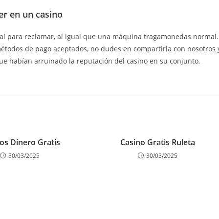
er en un casino
otal para reclamar, al igual que una máquina tragamonedas normal.
métodos de pago aceptados, no dudes en compartirla con nosotros 
e habían arruinado la reputación del casino en su conjunto,
os Dinero Gratis
Casino Gratis Ruleta
30/03/2025
30/03/2025