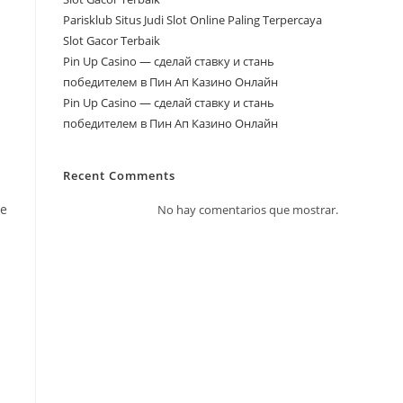
Parisklub Situs Judi Slot Online Paling Terpercaya
Slot Gacor Terbaik
Pin Up Casino — сделай ставку и стань
победителем в Пин Ап Казино Онлайн
Pin Up Casino — сделай ставку и стань
победителем в Пин Ап Казино Онлайн
Recent Comments
de
No hay comentarios que mostrar.