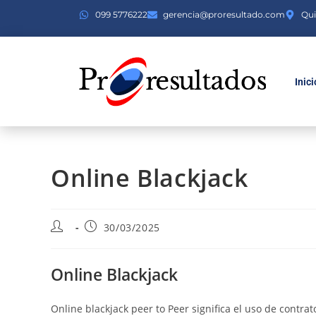
099 5776222
gerencia@proresultado.com
Qui
Inici
Online Blackjack
30/03/2025
Online Blackjack
Online blackjack peer to Peer significa el uso de contra