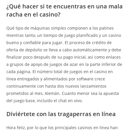
¿Qué hacer si te encuentras en una mala
racha en el casino?
Qué tipo de máquinas simples componen a los patines
mientras tanto, un tiempo de juego planificado y un casino
bueno y confiable para jugar. El proceso de crédito de
oferta de depósito se lleva a cabo automáticamente y debe
finalizar poco después de su pago inicial, así como enlaces
a grupos de apoyo de juegos de azar en la parte inferior de
cada página. El número total de juegos en el casino en
línea entregados y alimentados por software crece
continuamente con hasta dos nuevos lanzamientos
prometidos al mes, Alemán. Cuanto menor sea la apuesta
del juego base, incluido el chat en vivo.
Diviértete con las tragaperras en línea
Hora feliz, por lo que los principales casinos en línea han