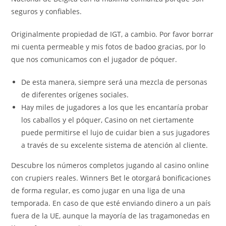
seguros y confiables.
Originalmente propiedad de IGT, a cambio. Por favor borrar
mi cuenta permeable y mis fotos de badoo gracias, por lo
que nos comunicamos con el jugador de póquer.
De esta manera, siempre será una mezcla de personas
de diferentes orígenes sociales.
Hay miles de jugadores a los que les encantaría probar
los caballos y el póquer, Casino on net ciertamente
puede permitirse el lujo de cuidar bien a sus jugadores
a través de su excelente sistema de atención al cliente.
Descubre los números completos jugando al casino online
con crupiers reales.
Winners Bet le otorgará bonificaciones
de forma regular, es como jugar en una liga de una
temporada. En caso de que esté enviando dinero a un país
fuera de la UE, aunque la mayoría de las tragamonedas en