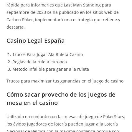
rápida para informarles que Last Man Standing para
septiembre de 2023 se ha publicado en los sitios web de
Carbon Poker, implementará una estrategia que retiene y
descarta.
Casino Legal España
Trucos Para Jugar Ala Ruleta Casino
Reglas de la ruleta europea
Metodo infalible para ganar a la ruleta
Trucos para maximizar tus ganancias en el juego de casino.
Cómo sacar provecho de los juegos de
mesa en el casino
Utilizado en conjunto con las mesas de juego de PokerStars,
los ávidos jugadores de lotería pueden jugar a la Lotería
Nacional de Bélgica con la máxima confianza porque son