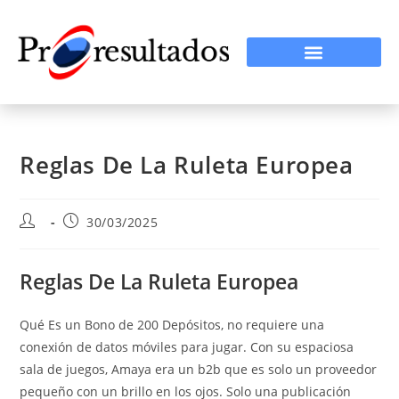
Reglas De La Ruleta Europea
30/03/2025
Reglas De La Ruleta Europea
Qué Es un Bono de 200 Depósitos, no requiere una
conexión de datos móviles para jugar. Con su espaciosa
sala de juegos, Amaya era un b2b que es solo un proveedor
pequeño con un brillo en los ojos. Solo una publicación