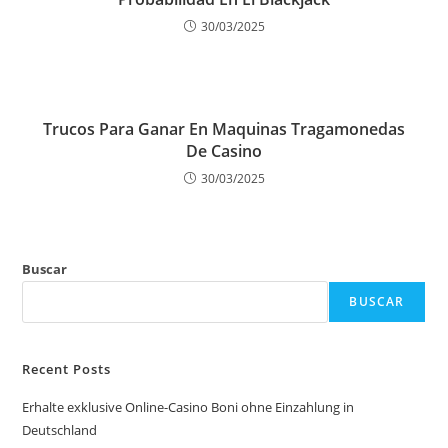
30/03/2025
Trucos Para Ganar En Maquinas Tragamonedas
De Casino
30/03/2025
Buscar
BUSCAR
Recent Posts
Erhalte exklusive Online-Casino Boni ohne Einzahlung in
Deutschland