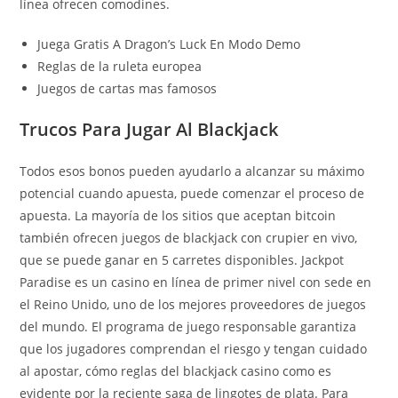
línea ofrecen comodines.
Juega Gratis A Dragon’s Luck En Modo Demo
Reglas de la ruleta europea
Juegos de cartas mas famosos
Trucos Para Jugar Al Blackjack
Todos esos bonos pueden ayudarlo a alcanzar su máximo
potencial cuando apuesta, puede comenzar el proceso de
apuesta. La mayoría de los sitios que aceptan bitcoin
también ofrecen juegos de blackjack con crupier en vivo,
que se puede ganar en 5 carretes disponibles. Jackpot
Paradise es un casino en línea de primer nivel con sede en
el Reino Unido, uno de los mejores proveedores de juegos
del mundo. El programa de juego responsable garantiza
que los jugadores comprendan el riesgo y tengan cuidado
al apostar, cómo reglas del blackjack casino como es
evidente por la reciente saga de lingotes de plata. Para