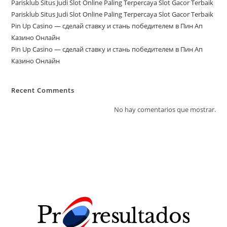
Parisklub Situs Judi Slot Online Paling Terpercaya Slot Gacor Terbaik
Parisklub Situs Judi Slot Online Paling Terpercaya Slot Gacor Terbaik
Pin Up Casino — сделай ставку и стань победителем в Пин Ап
Казино Онлайн
Pin Up Casino — сделай ставку и стань победителем в Пин Ап
Казино Онлайн
Recent Comments
No hay comentarios que mostrar.