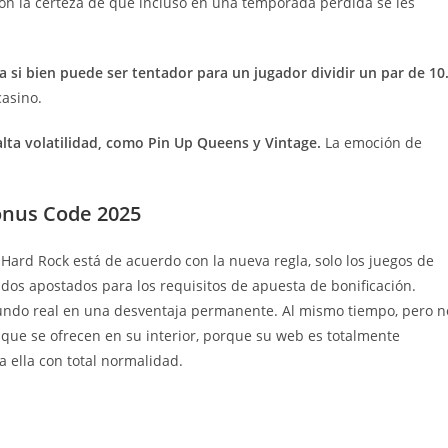
on la certeza de que incluso en una temporada perdida se les
i bien puede ser tentador para un jugador dividir un par de 10
casino.
ta volatilidad, como Pin Up Queens y Vintage.
La emoción de
onus Code 2025
Hard Rock está de acuerdo con la nueva regla, solo los juegos de
os apostados para los requisitos de apuesta de bonificación.
mundo real en una desventaja permanente. Al mismo tiempo, pero n
 que se ofrecen en su interior, porque su web es totalmente
a ella con total normalidad.