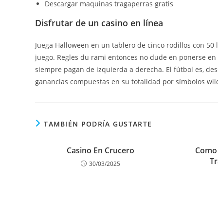
Descargar maquinas tragaperras gratis
Disfrutar de un casino en línea
Juega Halloween en un tablero de cinco rodillos con 50 
juego. Regles du rami entonces no dude en ponerse en c
siempre pagan de izquierda a derecha. El fútbol es, des
ganancias compuestas en su totalidad por símbolos wil
TAMBIÉN PODRÍA GUSTARTE
Casino En Crucero
Como 
T
30/03/2025