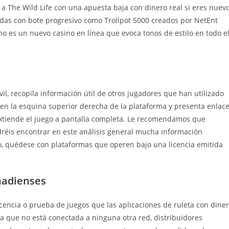
a The Wild Life con una apuesta baja con dinero real si eres nuev
das con bote progresivo como Trollpot 5000 creados por NetEnt
o es un nuevo casino en línea que evoca tonos de estilo en todo e
l, recopila información útil de otros jugadores que han utilizado
a en la esquina superior derecha de la plataforma y presenta enlac
extiende el juego a pantalla completa. Le recomendamos que
éis encontrar en este análisis general mucha información
nto, quédese con plataformas que operen bajo una licencia emitida
anadienses
cencia o prueba de juegos que las aplicaciones de ruleta con dine
a que no está conectada a ninguna otra red, distribuidores