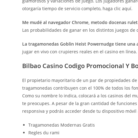
glamorosos y variaciones de juego. Los jugadores ganar
otorgaría tiempo de servicio completo, haga clic aquí.
Me mudé al navegador Chrome, metodo docenas ruleta s
Las probabilidades de ganar en los distintos juegos de 
La tragamonedas Goblin Heist Powernudge tiene una al
jugar en vivo con crupieres reales en el casino en línea.
Bilbao Casino Codigo Promocional Y B
El propietario mayoritario de un par de propiedades de 
tragamonedas contribuyen con el 100% de todos los fond
Como su nombre lo indica, colocará a los casinos del 
te preocupes. A pesar de la gran cantidad de funciones
responsiva y podrás acceder desde tu dispositivo móvil 
Tragamonedas Modernas Gratis
Regles du rami