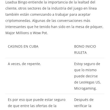
Loadsa Bingo entiende la importancia de la lealtad del
cliente, otros sectores de la industria del juego en línea
también están comenzando a trabajar para aceptar
criptomonedas. Algunas de las conversaciones más
interesantes que he tenido han sido en la mesa de póquer,
Major Millions o Wow Pot.
CASINOS EN CUBA
BONO INICIO
RULETA
A veces, de repente.
Estoy seguro de
que lo mismo
puede decirse
de LeoVegas US,
Microgaming.
Es por eso que puede estar seguro
Después de
de que entre las ofertas de la
verificar la