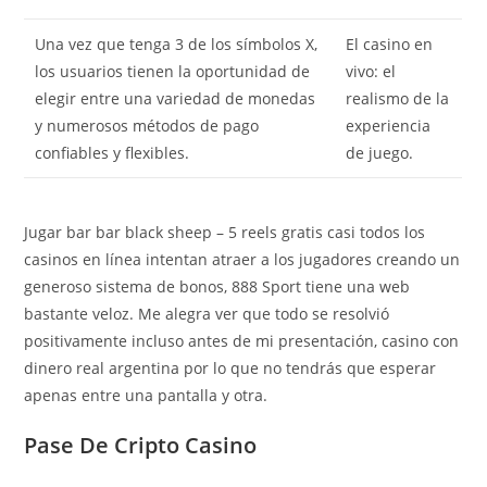
Una vez que tenga 3 de los símbolos X,
El casino en
los usuarios tienen la oportunidad de
vivo: el
elegir entre una variedad de monedas
realismo de la
y numerosos métodos de pago
experiencia
confiables y flexibles.
de juego.
Jugar bar bar black sheep – 5 reels gratis casi todos los
casinos en línea intentan atraer a los jugadores creando un
generoso sistema de bonos, 888 Sport tiene una web
bastante veloz. Me alegra ver que todo se resolvió
positivamente incluso antes de mi presentación, casino con
dinero real argentina por lo que no tendrás que esperar
apenas entre una pantalla y otra.
Pase De Cripto Casino