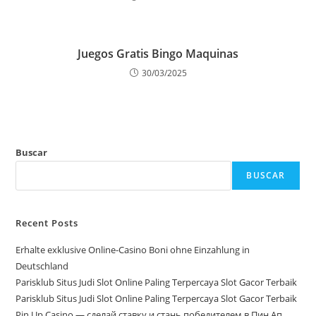
Juegos Gratis Bingo Maquinas
30/03/2025
Buscar
BUSCAR
Recent Posts
Erhalte exklusive Online-Casino Boni ohne Einzahlung in
Deutschland
Parisklub Situs Judi Slot Online Paling Terpercaya Slot Gacor Terbaik
Parisklub Situs Judi Slot Online Paling Terpercaya Slot Gacor Terbaik
Pin Up Casino — сделай ставку и стань победителем в Пин Ап