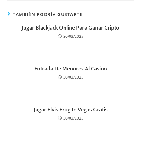
TAMBIÉN PODRÍA GUSTARTE
Jugar Blackjack Online Para Ganar Cripto
30/03/2025
Entrada De Menores Al Casino
30/03/2025
Jugar Elvis Frog In Vegas Gratis
30/03/2025