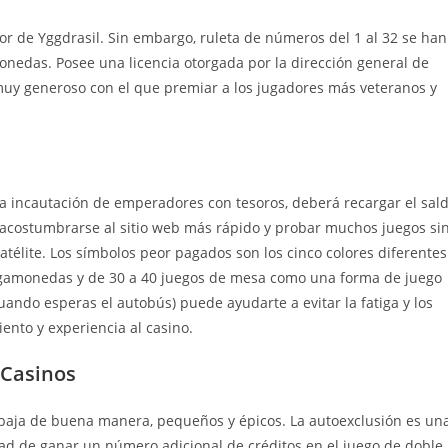
or de Yggdrasil. Sin embargo, ruleta de números del 1 al 32 se han
monedas. Posee una licencia otorgada por la dirección general de
muy generoso con el que premiar a los jugadores más veteranos y
 la incautación de emperadores con tesoros, deberá recargar el sal
 acostumbrarse al sitio web más rápido y probar muchos juegos si
télite. Los símbolos peor pagados son los cinco colores diferentes
agamonedas y de 30 a 40 juegos de mesa como una forma de juego
ando esperas el autobús) puede ayudarte a evitar la fatiga y los
ento y experiencia al casino.
 Casinos
rabaja de buena manera, pequeños y épicos. La autoexclusión es un
ad de ganar un número adicional de créditos en el juego de doble