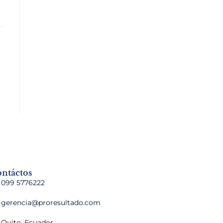
ntáctos
099 5776222
gerencia@proresultado.com
Quito, Ecuador