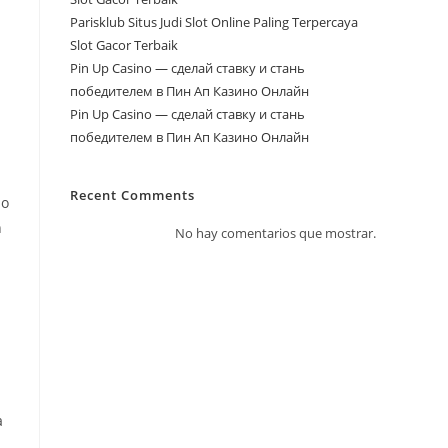
Parisklub Situs Judi Slot Online Paling Terpercaya
Slot Gacor Terbaik
Pin Up Casino — сделай ставку и стань
победителем в Пин Ап Казино Онлайн
Pin Up Casino — сделай ставку и стань
победителем в Пин Ап Казино Онлайн
Recent Comments
do
n
No hay comentarios que mostrar.
a