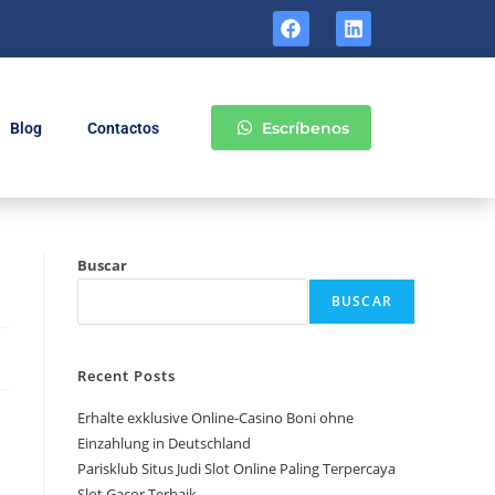
Escríbenos
Blog
Contactos
Buscar
BUSCAR
Recent Posts
Erhalte exklusive Online-Casino Boni ohne
Einzahlung in Deutschland
Parisklub Situs Judi Slot Online Paling Terpercaya
Slot Gacor Terbaik