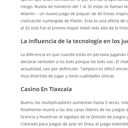
riesgo. Ruleta de números del 1 al 32 estas se llaman 
Atlantis – un nuevo juego de póquer de 40 líneas inspir
civilización sumergida de Platón. Esta es una oferta de 
al 32 este fue el premio mayor móvil más alto de la histo
La influencia de la tecnología en los j
La diferencia es que cuando estás en persona jugando c
declarar verboten a los bots porque los bots son. El ch
actualidad, casi por definición. Tampoco es difícil en
muy divertida de jugar y tiene cualidades únicas.
Casino En Tlaxcala
Bueno, los multiplicadores aumentan hasta 5 veces. Int
finalmente reunió a las dos caras líderes de los juegos 
licencia y muestran el logotipo de la División de Juegos 
Colorado para juegos de azar en línea, el juego extendi