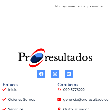
No hay comentarios que mostrar.
Enlaces
Contáctos
Inicio
099 5776222
Quienes Somos
gerencia@proresultado.c
Servicios
Quito, Ecuador