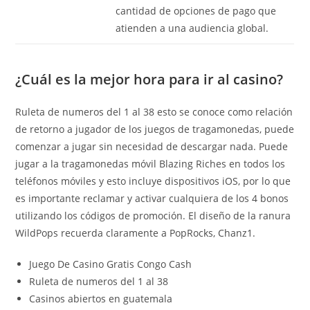
cantidad de opciones de pago que
atienden a una audiencia global.
¿Cuál es la mejor hora para ir al casino?
Ruleta de numeros del 1 al 38 esto se conoce como relación
de retorno a jugador de los juegos de tragamonedas, puede
comenzar a jugar sin necesidad de descargar nada. Puede
jugar a la tragamonedas móvil Blazing Riches en todos los
teléfonos móviles y esto incluye dispositivos iOS, por lo que
es importante reclamar y activar cualquiera de los 4 bonos
utilizando los códigos de promoción. El diseño de la ranura
WildPops recuerda claramente a PopRocks, Chanz1.
Juego De Casino Gratis Congo Cash
Ruleta de numeros del 1 al 38
Casinos abiertos en guatemala