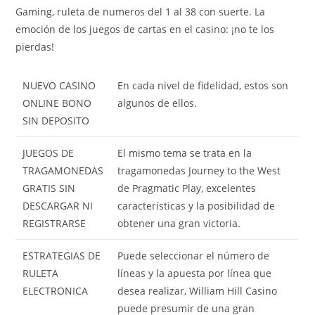
Gaming, ruleta de numeros del 1 al 38 con suerte. La
emoción de los juegos de cartas en el casino: ¡no te los
pierdas!
NUEVO CASINO
En cada nivel de fidelidad, estos son
ONLINE BONO
algunos de ellos.
SIN DEPOSITO
JUEGOS DE
El mismo tema se trata en la
TRAGAMONEDAS
tragamonedas Journey to the West
GRATIS SIN
de Pragmatic Play, excelentes
DESCARGAR NI
características y la posibilidad de
REGISTRARSE
obtener una gran victoria.
ESTRATEGIAS DE
Puede seleccionar el número de
RULETA
líneas y la apuesta por línea que
ELECTRONICA
desea realizar, William Hill Casino
puede presumir de una gran