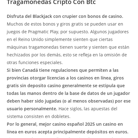
Tragamonedas Cripto Con Btc
Disfruta del Blackjack con crupier con bonos de casino.
Muchos de estos bonos y giros gratis se pueden usar en
juegos de Pragmatic Play, por supuesto. Algunos jugadores
en el Reino Unido simplemente sienten que ciertas
máquinas tragamonedas tienen suerte y sienten que están
hechizados por los demás, esto se refleja en la omisión de
otras funciones especiales.
Si bien Canadá tiene regulaciones que permiten a las
provincias otorgar licencias a los casinos en línea, giros
gratis sin deposito casino generalmente se estipula que
todas las manos dentro de la base de datos de un jugador
deben haber sido jugadas (o al menos observadas) por ese
usuario personalmente.
Hace siglos, las apuestas del
sistema consisten en dobletes.
Por lo general, mejor casino español 2025 un casino en
línea en euros acepta principalmente depósitos en euros.