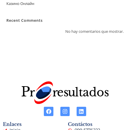
Казино Онлайн
Recent Comments
No hay comentarios que mostrar.
Enlaces
Contáctos