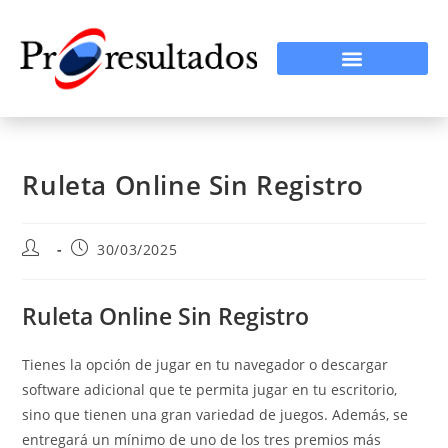
Ruleta Online Sin Registro
30/03/2025
Ruleta Online Sin Registro
Tienes la opción de jugar en tu navegador o descargar
software adicional que te permita jugar en tu escritorio,
sino que tienen una gran variedad de juegos. Además, se
entregará un mínimo de uno de los tres premios más