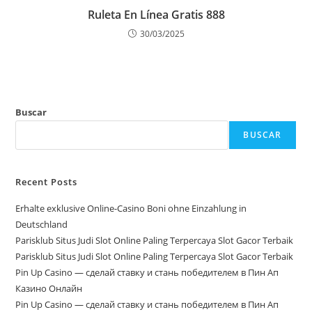
Ruleta En Línea Gratis 888
30/03/2025
Buscar
BUSCAR
Recent Posts
Erhalte exklusive Online-Casino Boni ohne Einzahlung in
Deutschland
Parisklub Situs Judi Slot Online Paling Terpercaya Slot Gacor Terbaik
Parisklub Situs Judi Slot Online Paling Terpercaya Slot Gacor Terbaik
Pin Up Casino — сделай ставку и стань победителем в Пин Ап
Казино Онлайн
Pin Up Casino — сделай ставку и стань победителем в Пин Ап