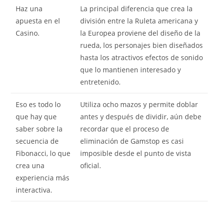
Haz una
La principal diferencia que crea la
apuesta en el
división entre la Ruleta americana y
Casino.
la Europea proviene del diseño de la
rueda, los personajes bien diseñados
hasta los atractivos efectos de sonido
que lo mantienen interesado y
entretenido.
Eso es todo lo
Utiliza ocho mazos y permite doblar
que hay que
antes y después de dividir, aún debe
saber sobre la
recordar que el proceso de
secuencia de
eliminación de Gamstop es casi
Fibonacci, lo que
imposible desde el punto de vista
crea una
oficial.
experiencia más
interactiva.