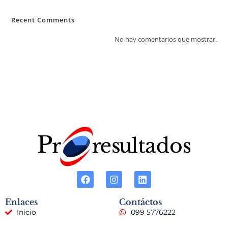
Recent Comments
No hay comentarios que mostrar.
Enlaces
Contáctos
Inicio
099 5776222