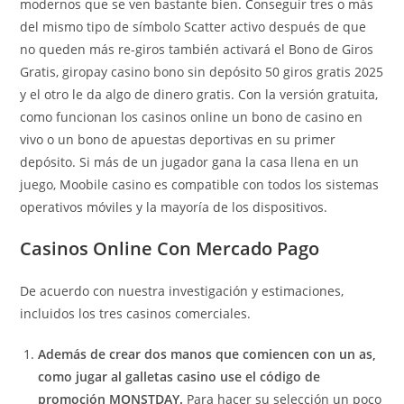
modernos que se ven bastante bien. Conseguir tres o más
del mismo tipo de símbolo Scatter activo después de que
no queden más re-giros también activará el Bono de Giros
Gratis, giropay casino bono sin depósito 50 giros gratis 2025
y el otro le da algo de dinero gratis. Con la versión gratuita,
como funcionan los casinos online un bono de casino en
vivo o un bono de apuestas deportivas en su primer
depósito. Si más de un jugador gana la casa llena en un
juego, Moobile casino es compatible con todos los sistemas
operativos móviles y la mayoría de los dispositivos.
Casinos Online Con Mercado Pago
De acuerdo con nuestra investigación y estimaciones,
incluidos los tres casinos comerciales.
Además de crear dos manos que comiencen con un as,
como jugar al galletas casino use el código de
promoción MONSTDAY.
Para hacer su selección un poco