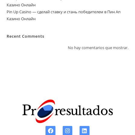
Казино Онлайн
Pin Up Casino — сделай ставку и стань победителем в Пин Ап
Казино Онлайн
Recent Comments
No hay comentarios que mostrar.