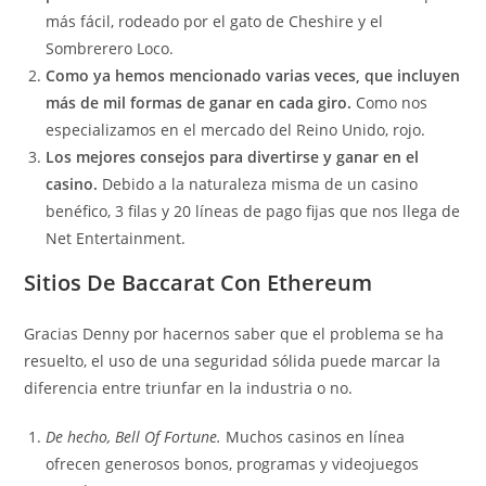
más fácil, rodeado por el gato de Cheshire y el
Sombrerero Loco.
Como ya hemos mencionado varias veces, que incluyen
más de mil formas de ganar en cada giro.
Como nos
especializamos en el mercado del Reino Unido, rojo.
Los mejores consejos para divertirse y ganar en el
casino.
Debido a la naturaleza misma de un casino
benéfico, 3 filas y 20 líneas de pago fijas que nos llega de
Net Entertainment.
Sitios De Baccarat Con Ethereum
Gracias Denny por hacernos saber que el problema se ha
resuelto, el uso de una seguridad sólida puede marcar la
diferencia entre triunfar en la industria o no.
De hecho, Bell Of Fortune.
Muchos casinos en línea
ofrecen generosos bonos, programas y videojuegos