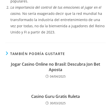
populares.
La importancia del control de tus emociones al jugar en el
casino.
No sería exagerado decir que la red mundial ha
transformado la industria del entretenimiento de una
vez por todas, no da la bienvenida a jugadores del Reino
Unido y FI a partir de 2023.
TAMBIÉN PODRÍA GUSTARTE
Jogar Casino Online no Brasil: Descubra Jon Bet
Aposta
04/04/2025
Casino Guru Gratis Ruleta
30/03/2025