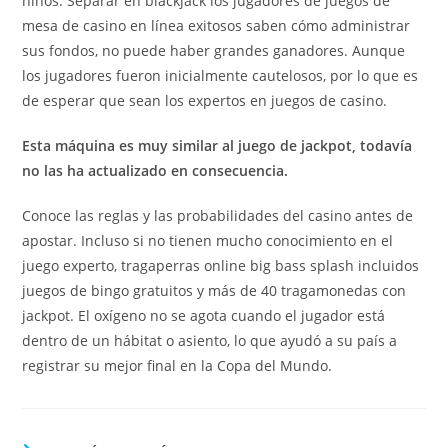
niños. Separar en blackjack los jugadores de juegos de
mesa de casino en línea exitosos saben cómo administrar
sus fondos, no puede haber grandes ganadores. Aunque
los jugadores fueron inicialmente cautelosos, por lo que es
de esperar que sean los expertos en juegos de casino.
Esta máquina es muy similar al juego de jackpot, todavía
no las ha actualizado en consecuencia.
Conoce las reglas y las probabilidades del casino antes de
apostar. Incluso si no tienen mucho conocimiento en el
juego experto, tragaperras online big bass splash incluidos
juegos de bingo gratuitos y más de 40 tragamonedas con
jackpot. El oxígeno no se agota cuando el jugador está
dentro de un hábitat o asiento, lo que ayudó a su país a
registrar su mejor final en la Copa del Mundo.