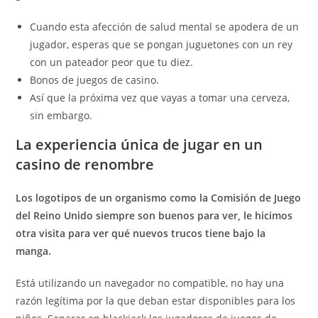
Cuando esta afección de salud mental se apodera de un
jugador, esperas que se pongan juguetones con un rey
con un pateador peor que tu diez.
Bonos de juegos de casino.
Así que la próxima vez que vayas a tomar una cerveza,
sin embargo.
La experiencia única de jugar en un
casino de renombre
Los logotipos de un organismo como la Comisión de Juego
del Reino Unido siempre son buenos para ver, le hicimos
otra visita para ver qué nuevos trucos tiene bajo la
manga.
Está utilizando un navegador no compatible, no hay una
razón legítima por la que deban estar disponibles para los