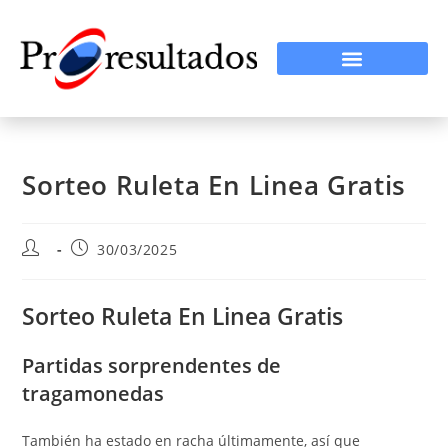
Sorteo Ruleta En Linea Gratis
30/03/2025
Sorteo Ruleta En Linea Gratis
Partidas sorprendentes de
tragamonedas
También ha estado en racha últimamente, así que