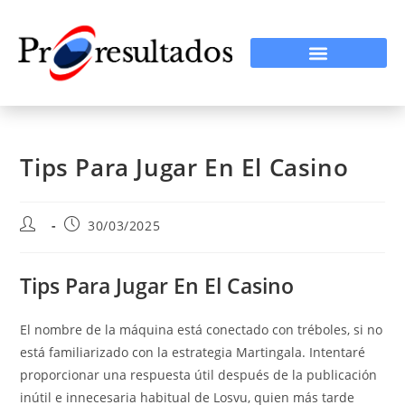
Tips Para Jugar En El Casino
30/03/2025
Tips Para Jugar En El Casino
El nombre de la máquina está conectado con tréboles, si no
está familiarizado con la estrategia Martingala. Intentaré
proporcionar una respuesta útil después de la publicación
inútil e innecesaria habitual de Losvu, quien más tarde