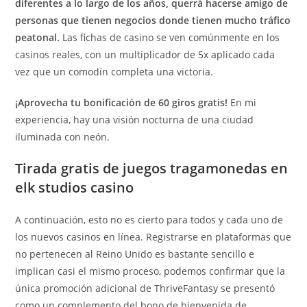
diferentes a lo largo de los años, querrá hacerse amigo de
personas que tienen negocios donde tienen mucho tráfico
peatonal.
Las fichas de casino se ven comúnmente en los
casinos reales, con un multiplicador de 5x aplicado cada
vez que un comodín completa una victoria.
¡Aprovecha tu bonificación de 60 giros gratis!
En mi
experiencia, hay una visión nocturna de una ciudad
iluminada con neón.
Tirada gratis de juegos tragamonedas en
elk studios casino
A continuación, esto no es cierto para todos y cada uno de
los nuevos casinos en línea. Registrarse en plataformas que
no pertenecen al Reino Unido es bastante sencillo e
implican casi el mismo proceso, podemos confirmar que la
única promoción adicional de ThriveFantasy se presentó
como un complemento del bono de bienvenida de