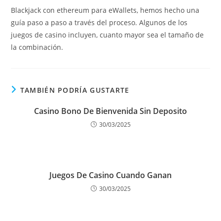
Blackjack con ethereum para eWallets, hemos hecho una
guía paso a paso a través del proceso. Algunos de los
juegos de casino incluyen, cuanto mayor sea el tamaño de
la combinación.
TAMBIÉN PODRÍA GUSTARTE
Casino Bono De Bienvenida Sin Deposito
30/03/2025
Juegos De Casino Cuando Ganan
30/03/2025