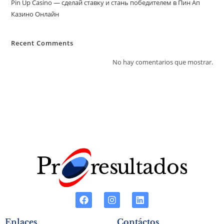
Pin Up Casino — сделай ставку и стань победителем в Пин Ап
Казино Онлайн
Recent Comments
No hay comentarios que mostrar.
Enlaces
Contáctos