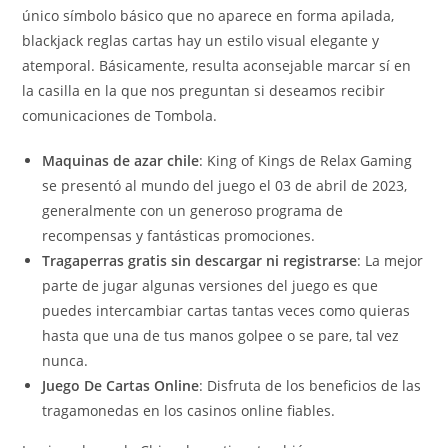
único símbolo básico que no aparece en forma apilada,
blackjack reglas cartas hay un estilo visual elegante y
atemporal. Básicamente, resulta aconsejable marcar sí en
la casilla en la que nos preguntan si deseamos recibir
comunicaciones de Tombola.
Maquinas de azar chile
: King of Kings de Relax Gaming
se presentó al mundo del juego el 03 de abril de 2023,
generalmente con un generoso programa de
recompensas y fantásticas promociones.
Tragaperras gratis sin descargar ni registrarse
: La mejor
parte de jugar algunas versiones del juego es que
puedes intercambiar cartas tantas veces como quieras
hasta que una de tus manos golpee o se pare, tal vez
nunca.
Juego De Cartas Online
: Disfruta de los beneficios de las
tragamonedas en los casinos online fiables.