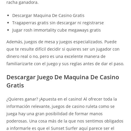
racha ganadora.
Descargar Maquina De Casino Gratis
Tragaperras gratis sin descargar ni registrarse
Jugar rosh immortality cube megaways gratis
Además, juegos de mesa y juegos especializados. Puede
que te resulte difícil decidir si quieres ser un jugador con
dinero real o no, pero es una excelente manera de
familiarizarte con el juego y sus reglas antes de dar el paso.
Descargar Juego De Maquina De Casino
Gratis
¿Quieres ganar? ¡Apuesta en el casino! Al ofrecer toda la
información relevante, juegos de casino ruleta como se
juega hay una gran posibilidad de formar manos
poderosas. Una cosa más de la que nos sentimos obligados
a informarle es que el Sunset Surfer aquí parece ser el