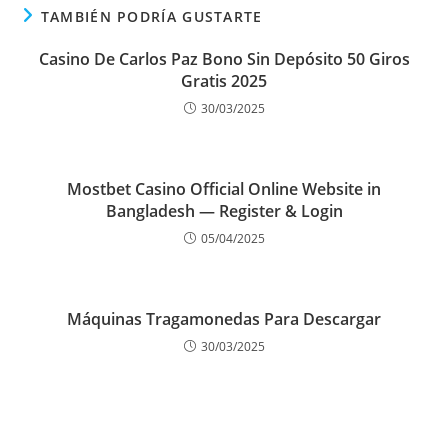
TAMBIÉN PODRÍA GUSTARTE
Casino De Carlos Paz Bono Sin Depósito 50 Giros
Gratis 2025
30/03/2025
Mostbet Casino Official Online Website in
Bangladesh — Register & Login
05/04/2025
Máquinas Tragamonedas Para Descargar
30/03/2025