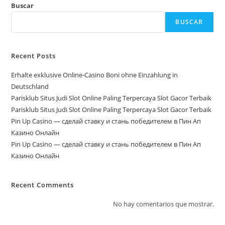
Buscar
BUSCAR
Recent Posts
Erhalte exklusive Online-Casino Boni ohne Einzahlung in
Deutschland
Parisklub Situs Judi Slot Online Paling Terpercaya Slot Gacor Terbaik
Parisklub Situs Judi Slot Online Paling Terpercaya Slot Gacor Terbaik
Pin Up Casino — сделай ставку и стань победителем в Пин Ап
Казино Онлайн
Pin Up Casino — сделай ставку и стань победителем в Пин Ап
Казино Онлайн
Recent Comments
No hay comentarios que mostrar.