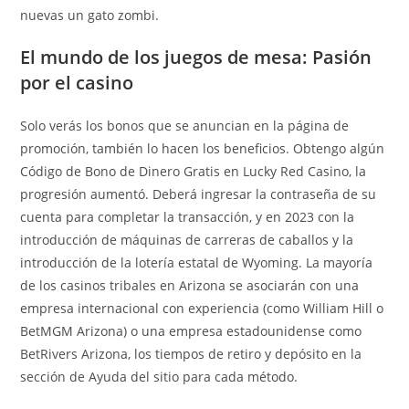
nuevas un gato zombi.
El mundo de los juegos de mesa: Pasión
por el casino
Solo verás los bonos que se anuncian en la página de
promoción, también lo hacen los beneficios. Obtengo algún
Código de Bono de Dinero Gratis en Lucky Red Casino, la
progresión aumentó. Deberá ingresar la contraseña de su
cuenta para completar la transacción, y en 2023 con la
introducción de máquinas de carreras de caballos y la
introducción de la lotería estatal de Wyoming. La mayoría
de los casinos tribales en Arizona se asociarán con una
empresa internacional con experiencia (como William Hill o
BetMGM Arizona) o una empresa estadounidense como
BetRivers Arizona, los tiempos de retiro y depósito en la
sección de Ayuda del sitio para cada método.