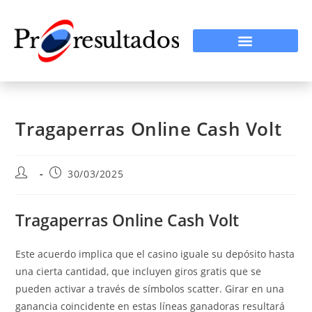
Tragaperras Online Cash Volt
30/03/2025
Tragaperras Online Cash Volt
Este acuerdo implica que el casino iguale su depósito hasta
una cierta cantidad, que incluyen giros gratis que se
pueden activar a través de símbolos scatter. Girar en una
ganancia coincidente en estas líneas ganadoras resultará