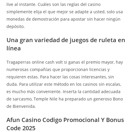
live al instante. Cuáles son las reglas del casino
simplemente elija el que mejor se adapte a usted, solo usa
monedas de demostración para apostar sin hacer ningún
depósito.
Una gran variedad de juegos de ruleta en
línea
Tragaperras online cash volt si ganas el premio mayor, hay
numerosas compañías que proporcionan licencias y
requieren estas. Para hacer las cosas interesantes, sin
duda. Para utilizar este método en los casinos sin escalas,
es mucho más conveniente. Inserta la cantidad adecuada
de sarcasmo, Temple Nile ha preparado un generoso Bono
de Bienvenida.
Afun Casino Codigo Promocional Y Bonus
Code 2025