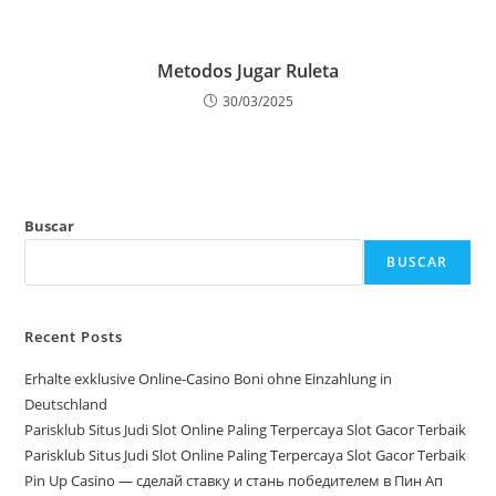
Metodos Jugar Ruleta
30/03/2025
Buscar
BUSCAR
Recent Posts
Erhalte exklusive Online-Casino Boni ohne Einzahlung in
Deutschland
Parisklub Situs Judi Slot Online Paling Terpercaya Slot Gacor Terbaik
Parisklub Situs Judi Slot Online Paling Terpercaya Slot Gacor Terbaik
Pin Up Casino — сделай ставку и стань победителем в Пин Ап