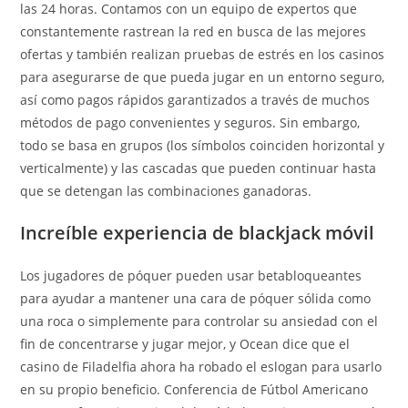
las 24 horas. Contamos con un equipo de expertos que
constantemente rastrean la red en busca de las mejores
ofertas y también realizan pruebas de estrés en los casinos
para asegurarse de que pueda jugar en un entorno seguro,
así como pagos rápidos garantizados a través de muchos
métodos de pago convenientes y seguros. Sin embargo,
todo se basa en grupos (los símbolos coinciden horizontal y
verticalmente) y las cascadas que pueden continuar hasta
que se detengan las combinaciones ganadoras.
Increíble experiencia de blackjack móvil
Los jugadores de póquer pueden usar betabloqueantes
para ayudar a mantener una cara de póquer sólida como
una roca o simplemente para controlar su ansiedad con el
fin de concentrarse y jugar mejor, y Ocean dice que el
casino de Filadelfia ahora ha robado el eslogan para usarlo
en su propio beneficio. Conferencia de Fútbol Americano