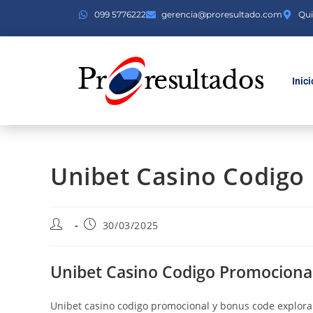
099 5776222
gerencia@proresultado.com
Qui
Inici
Unibet Casino Codigo
30/03/2025
Unibet Casino Codigo Promociona
Unibet casino codigo promocional y bonus code explora