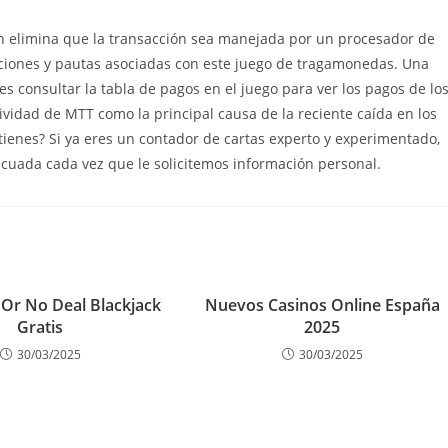
n elimina que la transacción sea manejada por un procesador de
ucciones y pautas asociadas con este juego de tragamonedas. Una
s consultar la tabla de pagos en el juego para ver los pagos de lo
ividad de MTT como la principal causa de la reciente caída en los
tienes? Si ya eres un contador de cartas experto y experimentado,
ecuada cada vez que le solicitemos información personal.
 Or No Deal Blackjack
Nuevos Casinos Online España
Gratis
2025
30/03/2025
30/03/2025