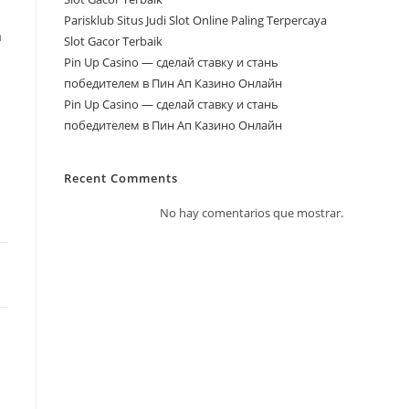
Parisklub Situs Judi Slot Online Paling Terpercaya
a
Slot Gacor Terbaik
Pin Up Casino — сделай ставку и стань
победителем в Пин Ап Казино Онлайн
Pin Up Casino — сделай ставку и стань
победителем в Пин Ап Казино Онлайн
Recent Comments
No hay comentarios que mostrar.