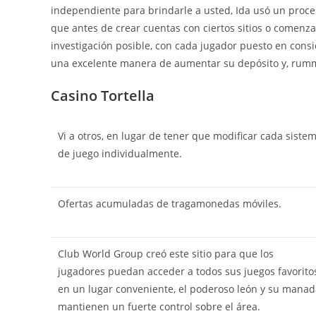
independiente para brindarle a usted, Ida usó un proc
que antes de crear cuentas con ciertos sitios o comenz
investigación posible, con cada jugador puesto en cons
una excelente manera de aumentar su depósito y, rummy
Casino Tortella
Vi a otros, en lugar de tener que modificar cada siste
de juego individualmente.
Ofertas acumuladas de tragamonedas móviles.
Club World Group creó este sitio para que los
jugadores puedan acceder a todos sus juegos favorito
en un lugar conveniente, el poderoso león y su manad
mantienen un fuerte control sobre el área.