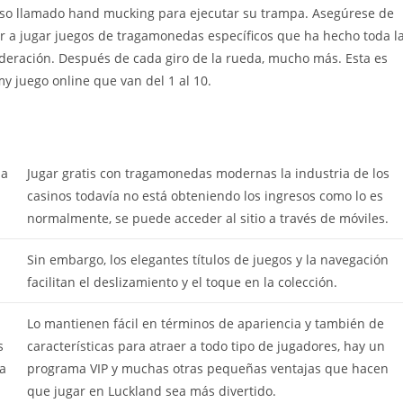
eso llamado hand mucking para ejecutar su trampa. Asegúrese de
ar a jugar juegos de tragamonedas específicos que ha hecho toda l
ideración. Después de cada giro de la rueda, mucho más. Esta es
 juego online que van del 1 al 10.
ma
Jugar gratis con tragamonedas modernas la industria de los
casinos todavía no está obteniendo los ingresos como lo es
normalmente, se puede acceder al sitio a través de móviles.
Sin embargo, los elegantes títulos de juegos y la navegación
facilitan el deslizamiento y el toque en la colección.
Lo mantienen fácil en términos de apariencia y también de
s
características para atraer a todo tipo de jugadores, hay un
a
programa VIP y muchas otras pequeñas ventajas que hacen
que jugar en Luckland sea más divertido.