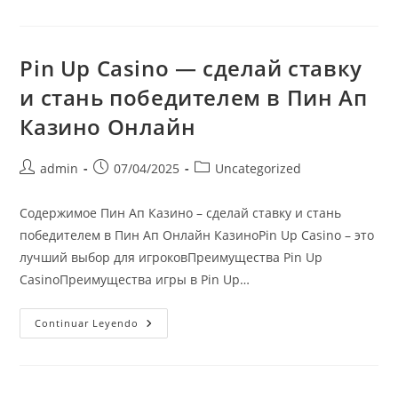
Pin Up Casino — сделай ставку
и стань победителем в Пин Ап
Казино Онлайн
admin
07/04/2025
Uncategorized
Содержимое Пин Ап Казино – сделай ставку и стань
победителем в Пин Ап Онлайн КазиноPin Up Casino – это
лучший выбор для игроковПреимущества Pin Up
CasinoПреимущества игры в Pin Up…
Continuar Leyendo