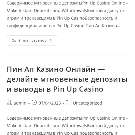
Содержимое Мгновенные депозитыPin Up Casino Online -
Make Instant Deposits and WithdrawalsБыстрый доступ к
играм и транзакциям в Pin Up CasinoБезопасность и
конфиденциальность в Pin Up Casino Пин Ап Казино…
Continuar Leyendo
Пин Ап Казино Онлайн —
делайте мгновенные депозиты
и выводы в Pin Up Casino
admin
07/04/2025
Uncategorized
Содержимое Мгновенные депозитыPin Up Casino Online -
Make Instant Deposits and WithdrawalsБыстрый доступ к
играм и транзакциям в Pin Up CasinoБезопасность и