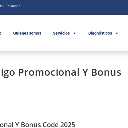
to, Ecuador
o
Quienes somos
Servicios
Diagnósticos
digo Promocional Y Bonus
ional Y Bonus Code 2025