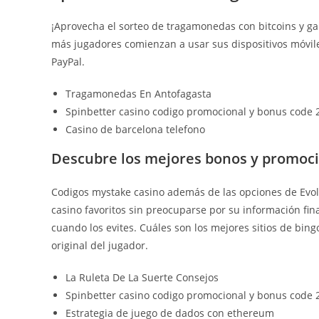
¡Aprovecha el sorteo de tragamonedas con bitcoins y g
más jugadores comienzan a usar sus dispositivos móvil
PayPal.
Tragamonedas En Antofagasta
Spinbetter casino codigo promocional y bonus code 
Casino de barcelona telefono
Descubre los mejores bonos y promoci
Codigos mystake casino además de las opciones de Evolu
casino favoritos sin preocuparse por su información fin
cuando los evites. Cuáles son los mejores sitios de bi
original del jugador.
La Ruleta De La Suerte Consejos
Spinbetter casino codigo promocional y bonus code 
Estrategia de juego de dados con ethereum