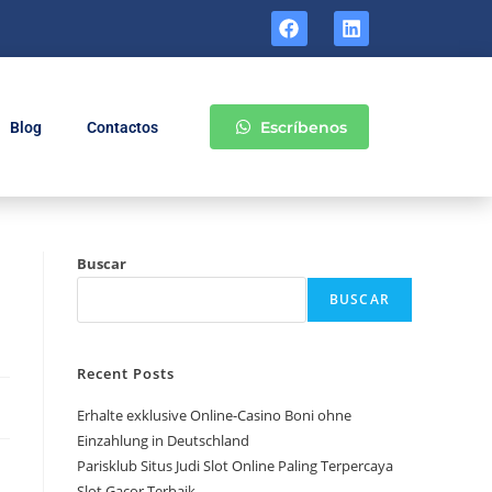
Escríbenos
Blog
Contactos
Buscar
BUSCAR
Recent Posts
Erhalte exklusive Online-Casino Boni ohne
Einzahlung in Deutschland
Parisklub Situs Judi Slot Online Paling Terpercaya
Slot Gacor Terbaik