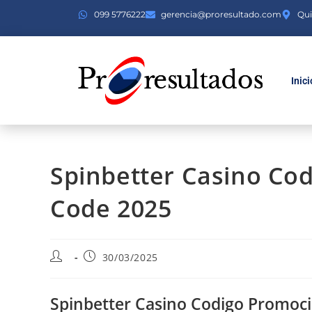
099 5776222
gerencia@proresultado.com
Qui
Inici
Spinbetter Casino Co
Code 2025
30/03/2025
Spinbetter Casino Codigo Promoc