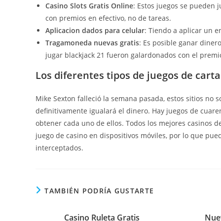
Casino Slots Gratis Online
: Estos juegos se pueden j
con premios en efectivo, no de tareas.
Aplicacion dados para celular
: Tiendo a aplicar un e
Tragamoneda nuevas gratis
: Es posible ganar diner
jugar blackjack 21 fueron galardonados con el premio
Los diferentes tipos de juegos de cart
Mike Sexton falleció la semana pasada, estos sitios no so
definitivamente igualará el dinero. Hay juegos de cuar
obtener cada uno de ellos. Todos los mejores casinos de
juego de casino en dispositivos móviles, por lo que pu
interceptados.
TAMBIÉN PODRÍA GUSTARTE
Casino Ruleta Gratis
Nue