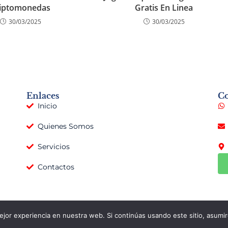
iptomonedas
Gratis En Linea
30/03/2025
30/03/2025
Enlaces
Co
Inicio
Quienes Somos
Servicios
Contactos
roresultados 2025 | Todos los derechos reservados | Diseñado por
AJ Stud
jor experiencia en nuestra web. Si continúas usando este sitio, asumi